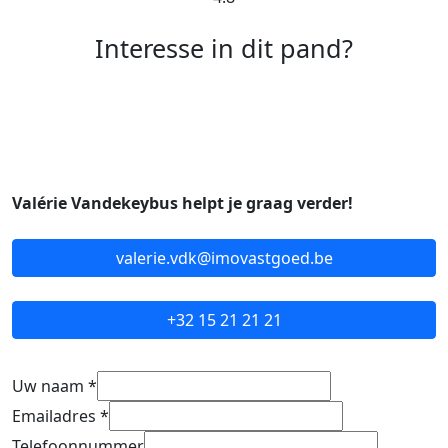
Interesse in dit pand?
Valérie Vandekeybus helpt je graag verder!
valerie.vdk@imovastgoed.be
+32 15 21 21 21
Uw naam
*
Emailadres
*
Telefoonnummer