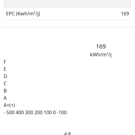
EPC (Kwh/m²/j)
169
169
kWh/m²/j
F
E
D
C
B
A
A+(+)
-
500
400
300
200
100
0
-100
4.8